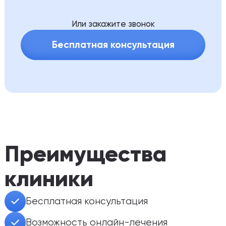
профильными врачами
выздоровлению
Индивидуальный план терапии,
Или закажите звонок
поддержка семьи
Записаться
Профессиональная детоксикация
Бесплатная консультация
Сбалансированное 3-разовое питание
Рекомендации для дальнейшего
оздоровления
Записаться
Преимущества
клиники
Бесплатная консультация
Возможность онлайн-лечения